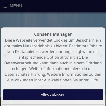
MENÜ
Consent Manager
Diese Webseite verwendet Cookies,um Besuchern ein
Objekt 6 von 13
optimales Nutzererlebnis zu bieten. Bestimmte Inhalte
von Drittanbietern werden nur angezeigt,wenn die
Zurück zur Übersicht
entsprechende Option aktiviert ist. Die
Datenverarbeitung kann dann auch in einem Drittland
Einfamilienhaus mit ausgebautem
erfolgen. Weitere Informationen hierzu in der
Keller, Kamin und Pool in ruhiger
Datenschutzerklärung. Weitere Informationen zu den
Lage.
Auswirkungen Ihrer Auswahl finden Sie unter
Hilfe
.
Objekt-Nr.: 44999876