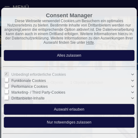
MENÜ
Consent Manager
Diese Webseite verwendet Cookies,um Besuchern ein optimales
Nutzererlebnis zu bieten. Bestimmte Inhalte von Drittanbietern werden nur
angezeigt,wenn die entsprechende Option aktiviert ist. Die Datenverarbeitung
kann dann auch in einem Drittland erfolgen. Weitere Informationen hierzu in
der Datenschutzerklärung. Weitere Informationen zu den Auswirkungen Ihrer
Auswahl finden Sie unter
Hilfe
.
Unbedingt erforderliche Cookies
Funktionale Cookies
Kauf-Objekte
Gewerbe-Objekte
1 Objekte gefunden
Performance Cookies
Marketing- / Third Party-Cookies
Drittanbieter-Inhalte
Sortieren nach
Objekt-Nr. ↑
Magdeburg-Ottersleben: Gaststätte mit Saal und Aussenbereich in ruhiger Lage von Ottersleben..
Objekt-Nr.: 388765
Kaufimmobilie